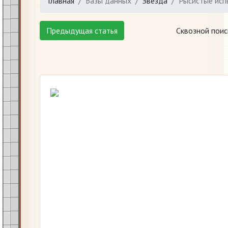
Главная
Базы данных
Звезда
Рысистые исп
Предыдущая статья
Сквозной поис