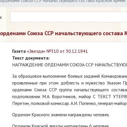
орденами Союза ССР начальствующего состава Красной Армии
к
орденами Союза ССР начальствующего состава 
Газета
«Звезда» №310 от 30.12.1941
Текст документа:
НАГРАЖДЕНИЕ ОРДЕНАМИ СОЮЗА ССР НАЧАЛЬСТВУЮ
За образцовое выполнение боевых заданий Командовани
проявленные при этом доблесть и мужество Указом П
орденами Союза ССР группа начальствующего состав
подполковник М.А. Воротников, майор С ТЕКСТ УТЕРЯ
Перетин, полковой комиссар. А.И. Попенко, генерал-майор
Орденом Красного знамени награждены человек.
Орденом Красной звезды награждены 6 человек.