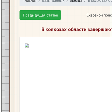
Главная
Базы данных
Звезда
В колхозах о
Предыдущая статья
Сквозной поис
В колхозах области завершаю