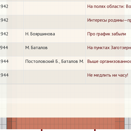
1942
​На полях области: В
1942
​Интересы родины—пр
1942
Н. Бояршинова
Про график забыли
1944
М. Баталов
На пунктах Заготзер
1944
Постоловский Б., Баталов М.
Выше организованнос
1944
Не медлить ни часу!