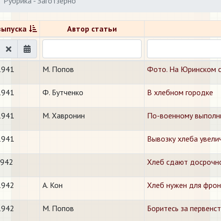
Рубрика - Заготзерно
выпуска
Автор статьи
1941
М. Попов
Фото. На Юринском с
1941
Ф. Бутченко
В хлебном городке
1941
М. Хавронин
По-военному выполн
1941
Вывозку хлеба увелич
1942
Хлеб сдают досрочн
1942
А. Кон
​Хлеб нужен для фрон
1942
М. Попов
Боритесь за первенст