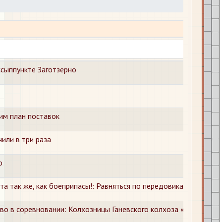
Наз
сыппункте Заготзерно
им план поставок
или в три раза
о
та так же, как боеприпасы!: Равняться по передовикам
во в соревновании: Колхозницы Ганевского колхоза «Ленинец», 