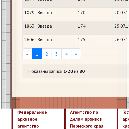
1079
Звезда
170
20.07.
1863
Звезда
174
25.07.
2606
Звезда
175
26.07.
Previous
Next
«
1
2
3
4
»
Показаны записи
1-20
из
80
.
Федеральное
Агентство по
Го
архивное
делам архивов
ар
агентство
Пермского края
кр