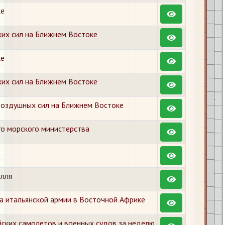
ке
их сил на Ближнем Востоке
ке
их сил на Ближнем Востоке
 воздушных сил на Ближнем Востоке
го морского министерства
олля
а итальянской армии в Восточной Африке
йских самолетов и военных судов за неделю