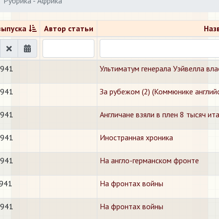
Рубрика - Африка
выпуска
Автор статьи
Наз
1941
Ультиматум генерала Уэйвелла вл
1941
За рубежом (2) (Коммюнике англий
1941
Англичане взяли в плен 8 тысяч ит
1941
Иностранная хроника
1941
На англо-германском фронте
1941
На фронтах войны
1941
На фронтах войны