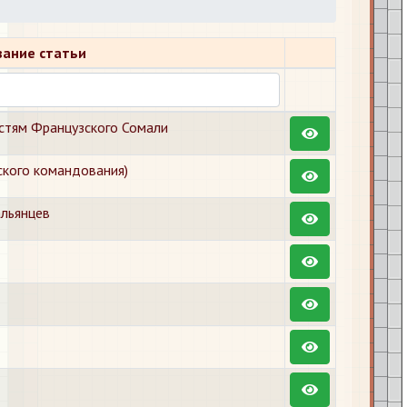
вание статьи
астям Французского Сомали
ского командования)
альянцев