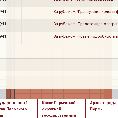
1941
За рубежом. Французские холопы 
1941
За рубежом: Предстоящее отстран
1941
За рубежом: Новые подробности р
сударственный
Коми-Пермяцкий
Архив города
хив Пермского
окружной
Перми
ая
государственный