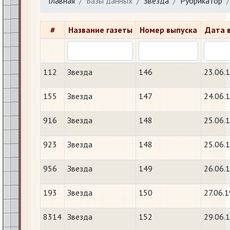
Главная
Базы данных
Звезда
Рубрикатор
#
Название газеты
Номер выпуска
Дата 
112
Звезда
146
23.06.
155
Звезда
147
24.06.
916
Звезда
148
25.06.
923
Звезда
148
25.06.
956
Звезда
149
26.06.
193
Звезда
150
27.06.
8314
Звезда
152
29.06.