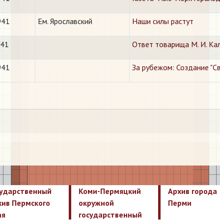
941
Ем. Ярославский
Наши силы растут
941
Ответ товарища М. И. Ка
941
За рубежом: Создание "С
сударственный
Коми-Пермяцкий
Архив города
хив Пермского
окружной
Перми
ая
государственный