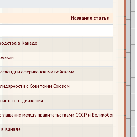
Название статьи
водства в Канаде
овакии
 Исландии американскими войсками
олидарности с Советским Союзом
шистского движения
оглашение между правитетьствами СССР и Великобритании о со
 в Канаде