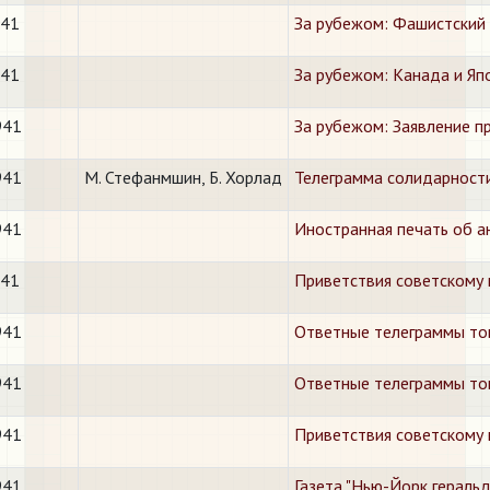
941
За рубежом: Фашистский 
941
За рубежом: Канада и Яп
941
За рубежом: Заявление п
941
М. Стефанмшин, Б. Хорлад
Телеграмма солидарност
941
Иностранная печать об а
941
Приветствия советскому
941
Ответные телеграммы тов
941
Ответные телеграммы тов
941
Приветствия советскому
941
Газета "Нью-Йорк гераль