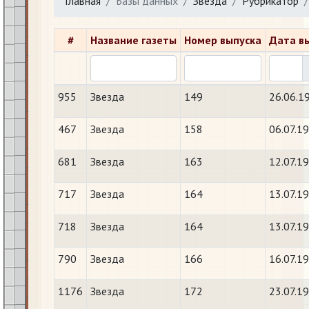
Главная
Базы данных
Звезда
Рубрикатор
#
Название газеты
Номер выпуска
Дата в
955
Звезда
149
26.06.1
467
Звезда
158
06.07.1
681
Звезда
163
12.07.1
717
Звезда
164
13.07.1
718
Звезда
164
13.07.1
790
Звезда
166
16.07.1
1176
Звезда
172
23.07.1