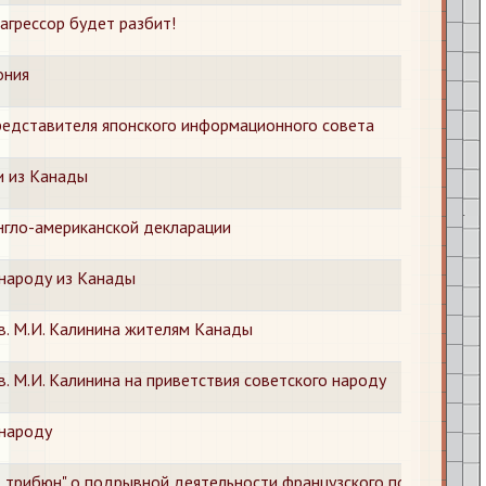
агрессор будет разбит!
ония
редставителя японского информационного совета
и из Канады
нгло-американской декларации
 народу из Канады
. М.И. Калинина жителям Канады
. М.И. Калинина на приветствия советского народу
 народу
д трибюн" о подрывной деятельности французского посла в США