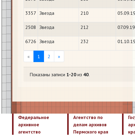
3357
Звезда
210
05.09.1
2508
Звезда
212
07.09.1
6726
Звезда
232
01.10.1
Previous
Next
«
1
2
»
Показаны записи
1-20
из
40
.
Федеральное
Агентство по
Го
архивное
делам архивов
ар
агентство
Пермского края
кр