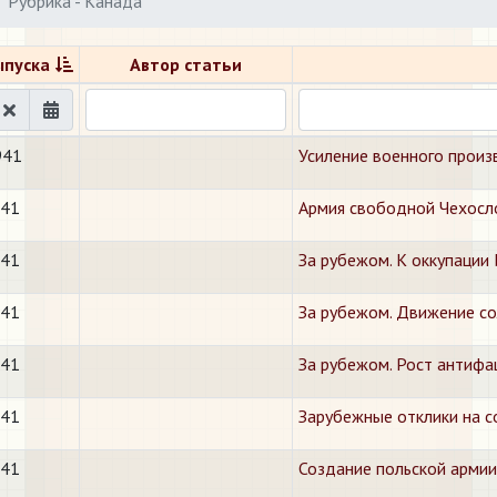
Рубрика - Канада
ыпуска
Автор статьи
941
Усиление военного произ
941
Армия свободной Чехосл
941
За рубежом. К оккупации
941
За рубежом. Движение с
941
За рубежом. Рост антифа
941
Зарубежные отклики на с
941
Создание польской армии