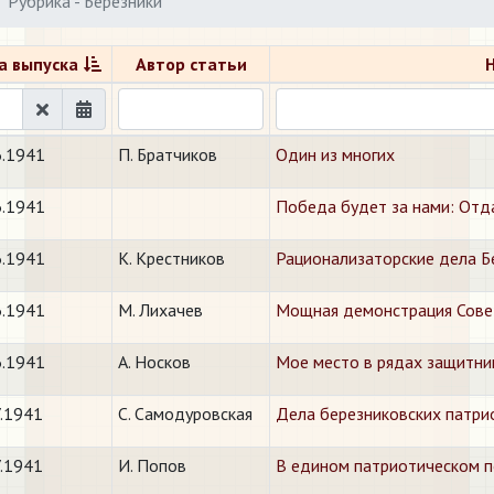
Рубрика - Березники
а выпуска
Автор статьи
6.1941
П. Братчиков
Один из многих
6.1941
Победа будет за нами: Отд
6.1941
К. Крестников
Рационализаторские дела Б
6.1941
М. Лихачев
Мощная демонстрация Сове
6.1941
А. Носков
Мое место в рядах защитни
7.1941
С. Самодуровская
Дела березниковских патри
7.1941
И. Попов
В едином патриотическом 