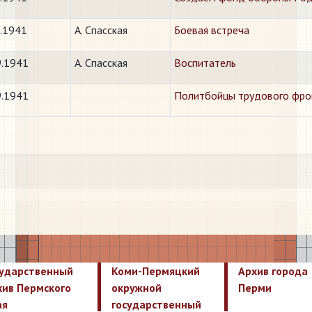
9.1941
А. Спасская
Боевая встреча
9.1941
А. Спасская
Воспитатель
9.1941
Политбойцы трудового фро
сударственный
Коми-Пермяцкий
Архив города
хив Пермского
окружной
Перми
ая
государственный