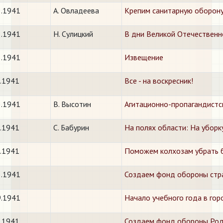
8.1941
А. Овладеева
Крепим санитарную оборон
8.1941
Н. Сулицкий
В дни Великой Отечественн
8.1941
Извещение
8.1941
Все - на воскресник!
8.1941
В. Высотин
Агитационно-пропагандистс
8.1941
С. Бабурин
На полях области: На уборк
8.1941
Поможем колхозам убрать 
8.1941
Создаем фонд обороны стр
9.1941
Начало учебного года в гор
9.1941
Создаем фонд обороны Роди