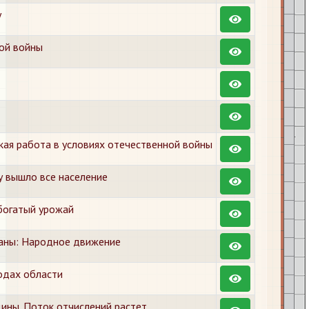
у
ой войны
кая работа в условиях отечественной войны
у вышло все население
богатый урожай
аны: Народное движение
одах области
ны. Поток отчислений растет