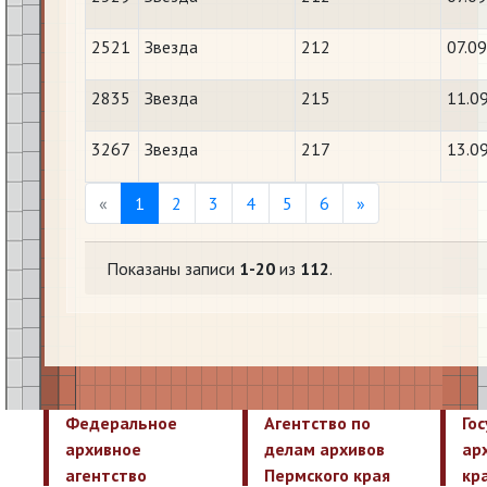
2521
Звезда
212
07.0
2835
Звезда
215
11.0
3267
Звезда
217
13.0
Previous
Next
«
1
2
3
4
5
6
»
Показаны записи
1-20
из
112
.
Федеральное
Агентство по
Го
архивное
делам архивов
ар
агентство
Пермского края
кр