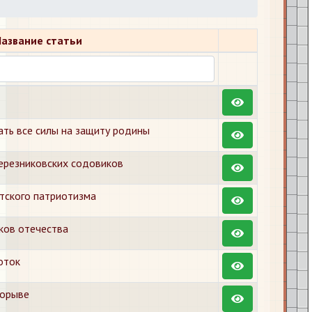
Название статьи
ать все силы на защиту родины
ерезниковских содовиков
тского патриотизма
ков отечества
оток
порыве