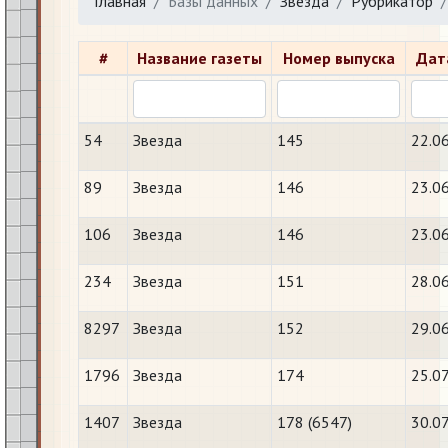
Главная
Базы данных
Звезда
Рубрикатор
#
Название газеты
Номер выпуска
Дат
54
Звезда
145
22.0
89
Звезда
146
23.0
106
Звезда
146
23.0
234
Звезда
151
28.0
8297
Звезда
152
29.0
1796
Звезда
174
25.0
1407
Звезда
178 (6547)
30.0