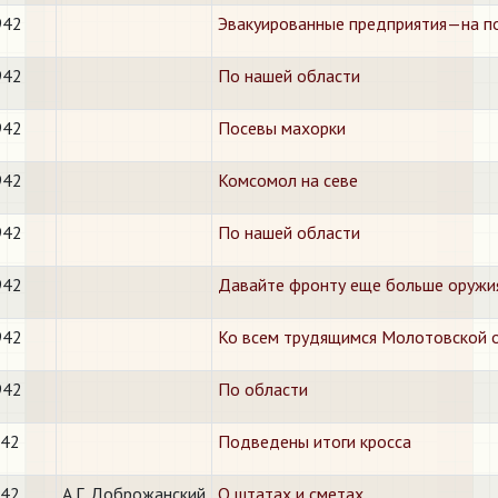
942
Эвакуированные предприятия—на п
942
По нашей области
942
Посевы махорки
942
Комсомол на севе
942
По нашей области
942
Давайте фронту еще больше оружи
942
Ко всем трудящимся Молотовской о
942
По области
942
Подведены итоги кросса
942
А.Г. Доброжанский
О штатах и сметах