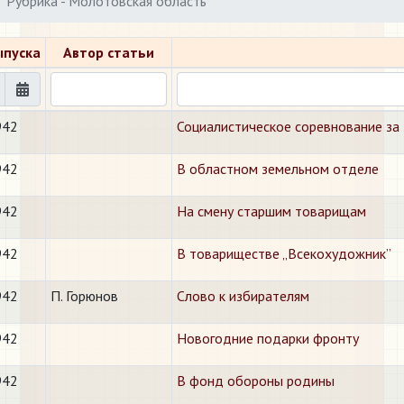
Рубрика - Молотовская область
ыпуска
Автор статьи
942
Социалистическое соревнование за 
942
В областном земельном отделе
942
На смену старшим товарищам
942
В товариществе „Всекохудожник”
942
П. Горюнов
Слово к избирателям
942
Новогодние подарки фронту
942
В фонд обороны родины