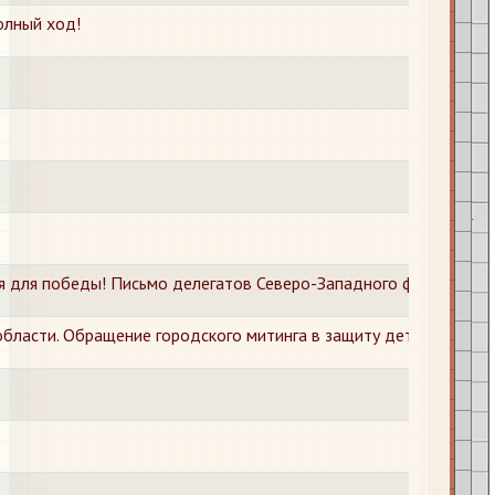
олный ход!
я для победы! Письмо делегатов Северо-Западного фронта тр
бласти. Обращение городского митинга в защиту детей от фаш