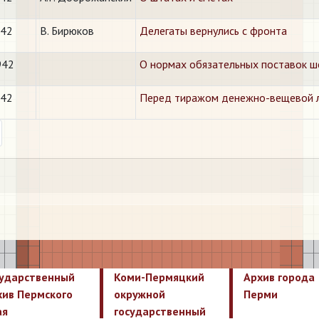
942
В. Бирюков
Делегаты вернулись с фронта
942
О нормах обязательных поставок ш
942
Перед тиражом денежно-вещевой 
ext
сударственный
Коми-Пермяцкий
Архив города
хив Пермского
окружной
Перми
ая
государственный