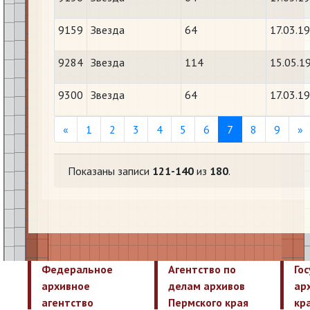
9159
Звезда
64
17.03.1
9284
Звезда
114
15.05.1
9300
Звезда
64
17.03.1
Previous
N
«
1
2
3
4
5
6
7
8
9
»
Показаны записи
121-140
из
180
.
Федеральное
Агентство по
Го
архивное
делам архивов
ар
агентство
Пермского края
кр