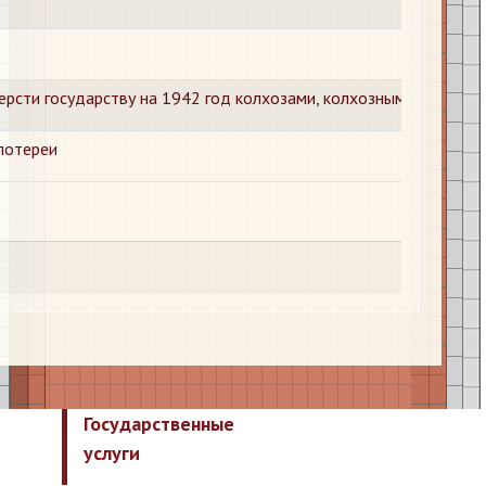
ерсти государству на 1942 год колхозами, колхозными дворам
лотереи
Государственные
услуги