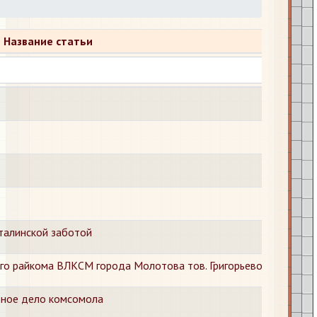
Название статьи
талинской заботой
ого райкома ВЛКСМ города Молотова тов. Григорьевой
вное дело комсомола