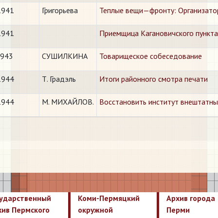
1941
Григорьева
Теплые вещи—фронту: Организато
1941
Приемщица Кагановичского пункта
1943
СУШИЛКИНА
​Товарищеское собеседование
1944
Т. Градэль
Итоги районного смотра печати
1944
М. МИХАЙЛОВ.
Восстановить институт внештатны
сударственный
Коми-Пермяцкий
Архив города
хив Пермского
окружной
Перми