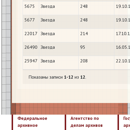
5675
Звезда
248
19.10.
5677
Звезда
248
19.10.
22017
Звезда
214
17.10.
26490
Звезда
95
16.05.
25947
Звезда
208
22.10.
Показаны записи
1-12
из
12
.
Федеральное
Агентство по
Го
архивное
делам архивов
ар