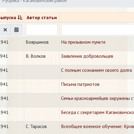
Рубрика - Кагановичский район
выпуска
Автор статьи
1941
Бояршинов
На призывном пункте
1941
В. Волков
Заявления добровольцев
1941
С полным сознанием своего долга
1941
Письма патриотов
1941
Семьи красноармейцев окружены с
1941
Беседа с секретарем Кагановичск
1941
С. Тарасов
Всеобщее военное обучение: Кро