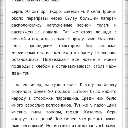
Серга. 30 октября. (Корр. «Звезды»). У села Троицы
около переправы через Сылву большим лагерем
расположились нагруженные зерном телеги и
распряженные лошади. Тут же стоят лошади с
почтой и подводы сельпо с продуктами. Накануне
здесь прошедшим трактором был поломан
деревянный настил подъезда к парому. Переправа
остановилась. Подъезжают все новые и новые
подводы с хлебом и останавливаются, стоят час—
два—три.
Прошел вечер, наступила ночь. К утру на берегу
скопилось более 50 подвод. Битком было набито
народу в сторожке паромщика. Среди них было
много взрослых колхозников. Тут же у паромщика
имелись пилы, топоры, гвозди. Казалось, бери
инструмент и делай. Тем более, что ремонт нужен
был несложный. Но возчики из колхозов «1 мая»,