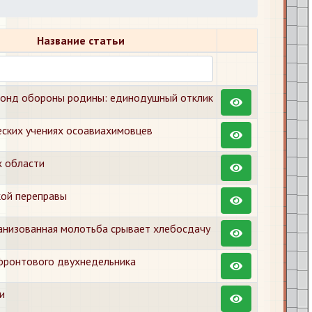
Название статьи
онд обороны родины: единодушный отклик
еских учениях осоавиахимовцев
х области
кой переправы
анизованная молотьба срывает хлебосдачу
 фронтового двухнедельника
и