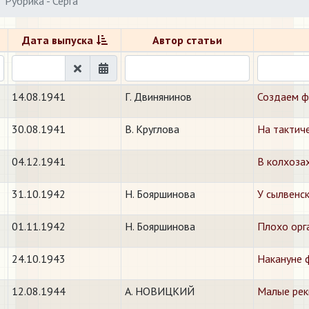
Рубрика - Серга
Дата выпуска
Автор статьи
14.08.1941
Г. Двинянинов
Создаем ф
30.08.1941
В. Круглова
На тактич
04.12.1941
В колхоза
31.10.1942
Н. Бояршинова
У сылвенс
01.11.1942
Н. Бояршинова
Плохо орг
24.10.1943
​Накануне
12.08.1944
А. НОВИЦКИЙ
Малые рек