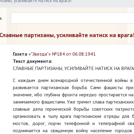
заны, усиливайте натиск на врага!
к
Славные партизаны, усиливайте натиск на врага
Газета
«"Звезда"» №184 от 06.08.1941
Текст документа:
СЛАВНЫЕ ПАРТИЗАНЫ, УСИЛИВАЙТЕ НАТИСК НА ВРАГА
С каждым днем всенародной отечественной войны в 
развивается партизанская борьба. Сами фашисты пр
значение, ибо глубина фронта нередко простирается н
занимаемого фашистами. Уже гремит слава партизанских
славные дела героической борьбы советских патриот
организовать в тылу врага партизанские отряды для 
мостов, дорог, порчи телефонной и телеграфной свя
поднимается на священную войну население городов