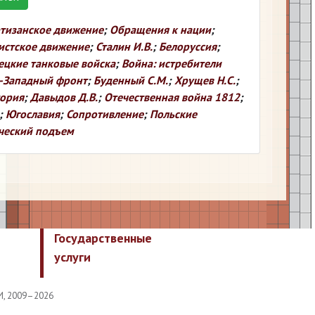
тизанское движение
;
Обращения к нации
;
стское движение
;
Сталин И.В.
;
Белоруссия
;
ецкие танковые войска
;
Война: истребители
-Западный фронт
;
Буденный С.М.
;
Хрущев Н.С.
;
ория
;
Давыдов Д.В.
;
Отечественная война 1812
;
;
Югославия
;
Сопротивление
;
Польские
ческий подъем
Государственные
услуги
И, 2009–2026