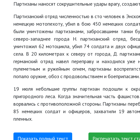
Партизаны наносят сокрушительные удары врагу, создают 
Партизанский отряд численностью в сто человек в Энско
немецкую мотопехоту, убил в бою 450 немецких солдат
были уничтожены партизанами, забросавшими танки б
северо-западнее города Н. партизанский отряд, бе
уничтожил 62 мотоцикла, убил 74 солдата и двух офице
села. В 20 километрах к северу от города, Д. партиза
германский отряд навел переправу и находился уже 
пулеметным и ружейным огнем, партизаны воспрепятст
попало оружие, обоз с продовольствием и боеприпасами.
19 июля небольшие группы партизан подошли к окра
пригородного леса. Когда значительная часть фашистов
ворвались с противоположной стороны. Партизаны переб
85 немецких солдат и офицеров, захватили 19 автом
пленных.
Показать полный текст
Распечатать текст ст