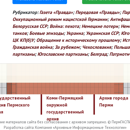
Рубрикатор:
Газета «Правда»
;
Передовая «Правды»
;
Пар
Оккупационный режим нацистской Германии
;
Антифаши
Белорусская ССР
;
Война: пехота
;
Немецкие потери
;
Нем
танков
;
Боевые эпизоды
;
Украина
;
Украинская ССР
;
Юго
ЦК КП(б)У
;
Обращение к историческому прошлому
;
Ист
Гражданская война
;
За рубежом
;
Чехословакия
;
Польша
партизаны
;
Югославские партизаны
;
Белград
;
Патриоти
сударственный
Коми-Пермяцкий
Архив города
хив Пермского
окружной
Перми
ая
государственный
архив
ие материалов сайта без согласования с архивом запрещено. © ПермГАСП
Разработка сайта: Компания «Архивные Информационные Технологии»