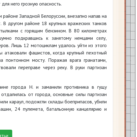
для него грозную опасность.
м районе Западной Белоруссии, внезапно напав на
. В другом районе 18 крупных вражеских танков
утылками с горящим бензином. В 80 километрах
сшумно подкравшись к занятому немцами селу,
ров. Лишь 12 мотоциклам удалось уйти из этого
ны атаковали фашистов, когда крупный пехотный
на понтонном мосту. Поражая врага гранатами,
вовали переправе через реку. В руки партизан
ине города Н. и заманили противника в гущу
 отдалилась от города, основные силы партизан
или караул, подожгли склады боеприпасов, убили
ашин, 24 пулемета, батальонную канцелярию и
атьи