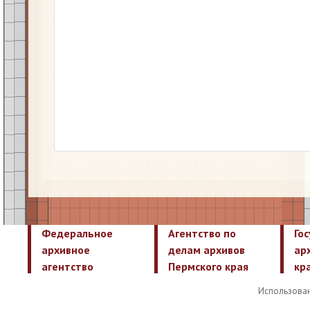
Федеральное
Агентство по
Го
архивное
делам архивов
ар
агентство
Пермского края
кр
Использован