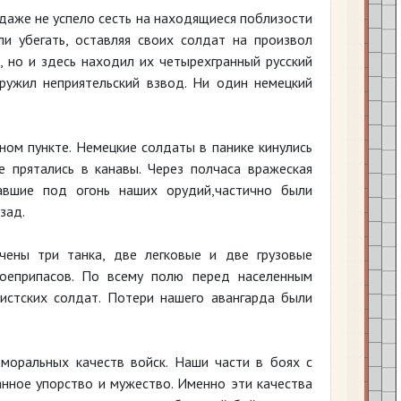
даже не успело сесть на находящиеся поблизости
и убегать, оставляя своих солдат на произвол
 но и здесь находил их четырехгранный русский
ружил неприятельский взвод. Ни один немецкий
ном пункте. Немецкие солдаты в панике кинулись
 прятались в канавы. Через полчаса вражеская
павшие под огонь наших орудий,частично были
зад.
чены три танка, две легковые и две грузовые
боеприпасов. По всему полю перед населенным
истских солдат. Потери нашего авангарда были
моральных качеств войск. Наши части в боях с
ное упорство и мужество. Именно эти качества