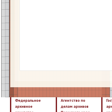
Федеральное
Агентство по
Го
архивное
делам архивов
ар