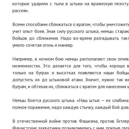
которые ударили с тыла в штыки на вражескую пехоту.
рассеян.
Всеми способами сближаться о врагом, чтобы уничтожить
учит опыт боев. Зная силу русского штыка, немцы стар
бойцов до сближения. Надо во-время разгадывать такт
умело сочетая огонь и маневр.
Например, в ночном бою немцы располагают свои огневы
низменностях. Это делается для того, чтобы хорошо 
только на буграх и высотках появляются наши бойцы
допустить их до штыковой атаки. Значит, нужно так же
буграм, и обтекая их, сближаться с врагом для нанесения
Немцы боятся русского штыка. «Наш штык — их слабина»
полное поражение, надо каждую стычку, каждый бой до
В отечественной войне против Фашизма, против Гитлера
Фашистские захватчики познакомились с ним, покрыв сво