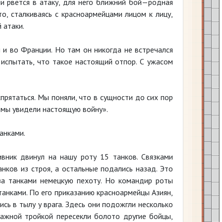
и рвется в атаку, для него ближний бой—родная
то, сталкиваясь с красноармейцами лицом к лицу,
 атаки.
 и во Франции. Но там он никогда не встречался
 испытать, что такое настоящий отпор. С ужасом
спрятаться. Мы поняли, что в сущности до сих пор
и мы увидели настоящую войну».
анками.
ивник двинул на нашу роту 15 танков. Связками
нков из строя, а остальные подались назад. Это
за танками немецкую пехоту. Но командир роты
анками. По его приказанию красноармейцы Азиян,
сь в тылу у врага. Здесь они подожгли несколько
важной тройкой пересекли болото другие бойцы,