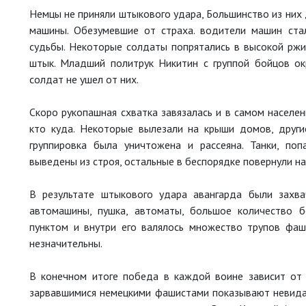
Немцы не приняли штыкового удара, Большинство из них 
машины. Обезумевшие от страха. водители машин стал
судьбы. Некоторые солдаты попрятались в высокой ржи,
штык. Младший политрук Никитин с группой бойцов ок
солдат не ушел от них.
Скоро рукопашная схватка завязалась и в самом населен
кто куда. Некоторые вылезали на крыши домов, другие
группировка была уничтожена и рассеяна. Танки, по
выведены из строя, остальные в беспорядке повернули на
В результате штыкового удара авангарда были захва
автомашины, пушка, автоматы, большое количество 
пунктом и внутри его валялось множество трупов фаш
незначительны.
В конечном итоге победа в каждой воине зависит от 
зарвавшимися немецкими фашистами показывают невидан