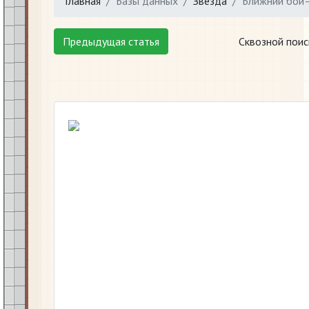
Главная
Базы данных
Звезда
Ближний бой—
Предыдущая статья
Сквозной поис