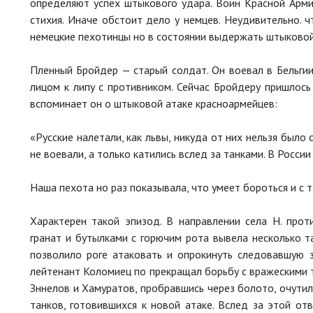
определяют успех штыкового удара. Воин Красной Арми
стихия. Иначе обстоит дело у немцев. Неудивительно. ч
немецкие пехотинцы но в состоянии выдержать штыковой
Пленный Бройдер — старый солдат. Он воевал в Бельгии
лицом к липу с противником. Сейчас Бройдеру пришлось
вспоминает он о штыковой атаке красноармейцев:
«Русские налетали, как львы, никуда от них нельзя было 
не воевали, а только катились вслед за танками. В Росси
Наша пехота но раз показывала, что умеет бороться и с т
Характерен такой эпизод. В направлении села Н. прот
гранат и бутылками с горючим рота вывела несколько та
позволило роге атаковать и опрокинуть следовавшую 
лейтенант Коломиец по прекращал борьбу с вражескими т
Зннелов и Хамуратов, пробравшись через болото, очутили
танков, готовившихся к новой атаке. Вслед за этой от