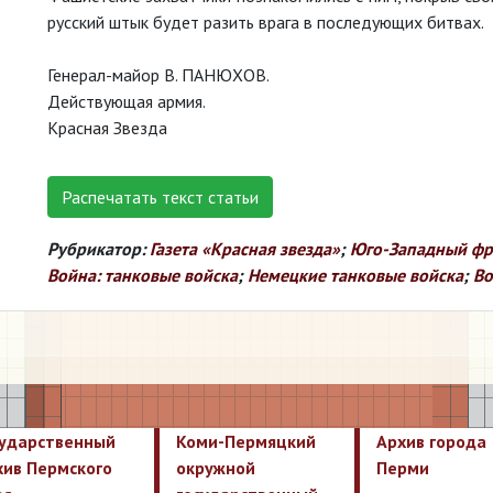
русский штык будет разить врага в последующих битвах.
Генерал-майор В. ПАНЮХОВ.
Действующая армия.
Красная Звезда
Распечатать текст статьи
Рубрикатор:
Газета «Красная звезда»
;
Юго-Западный фр
Война: танковые войска
;
Немецкие танковые войска
;
Во
сударственный
Коми-Пермяцкий
Архив города
хив Пермского
окружной
Перми