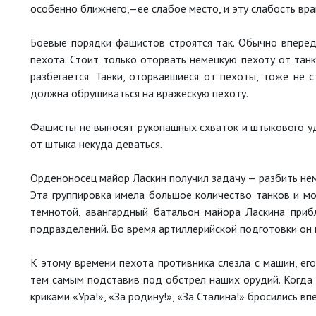
особенно ближнего,—ее слабое место, и эту слабость вра
Боевые порядки фашистов строятся так. Обычно вперед
пехота. Стоит только оторвать немецкую пехоту от тан
разбегается. Танки, оторвавшиеся от пехоты, тоже не 
должна обрушиваться на вражескую пехоту.
Фашисты не выносят рукопашных схваток и штыкового уда
от штыка некуда деваться.
Орденоносец майор Ласкин получил задачу — разбить нем
Эта группировка имела большое количество танков и м
темнотой, авангардный батальон майора Ласкина при
подразделений. Во время артиллерийской подготовки он 
К этому времени пехота противника слезла с машин, его
тем самым подставив под обстрел наших орудий. Когда 
криками «Ура!», «За родину!», «За Сталина!» бросились вп