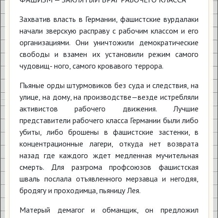
Захватив власть в Германии, фашистские вурдалаки
начали зверскую расправу с рабочим классом и его
организациями. Они уничтожили демократические
свободы и взамен их установили режим самого
чудовищ- ного, самого кровавого террора.
Пьяные орды штурмовиков без суда и следствия, на
улице, на дому, на производстве—везде истребляли
активистов рабочего движения. Лучшие
представители рабочего класса Германии были либо
убиты, либо брошены в фашистские застенки, в
концентрационные лагери, откуда нет возврата
назад где каждого ждет медленная мучительная
смерть. Для разгрома профсоюзов фашистская
шваль послала отъявленного мерзавца и негодяя,
бродягу и проходимца, пьяницу Лея.
Матерый демагог и обманщик, он предложил