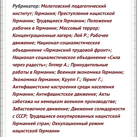
Рубрикатор:
Молотовский педагогический
институт
;
Германия
;
Преступления нацистской
Германии
;
Трудящиеся Германии
;
Положение
рабочих в Германии
;
Массовый террор
;
Концентрационные лагеря
;
Лей Р.
;
Рабочее
движение
;
Национал-социалистическое
объединение «Германский трудовой фронт»
;
Национал-социалистическое объединение «Сила
через радость»
;
Гитлер А.
;
Принудительные
работы в Германии
;
Военная экономика Германии
;
Экономика Германии
;
Крупп Г.
;
Геринг Г.
;
Антифашистские настроения среди населения
Германии
;
Антифашистское движение
;
Акты
саботажа на немецком военном производстве
;
Забастовочное движение
;
Движение солидарности
с СССР
;
Трудящиеся оккупированных нацистской
Германией стран
;
Оккупационный режим
нацистской Германии