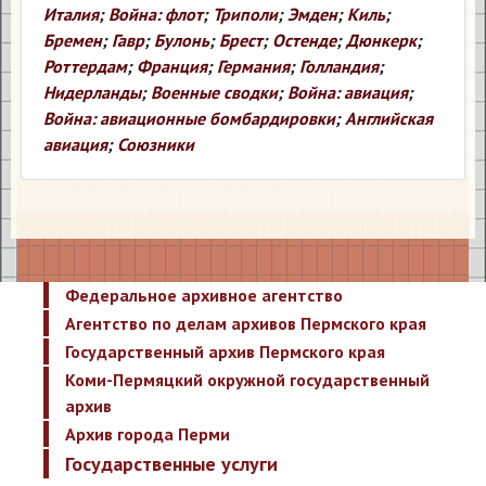
Италия
;
Война: флот
;
Триполи
;
Эмден
;
Киль
;
Бремен
;
Гавр
;
Булонь
;
Брест
;
Остенде
;
Дюнкерк
;
Роттердам
;
Франция
;
Германия
;
Голландия
;
Нидерланды
;
Военные сводки
;
Война: авиация
;
Война: авиационные бомбардировки
;
Английская
авиация
;
Союзники
Федеральное архивное агентство
Агентство по делам архивов Пермского края
Государственный архив Пермского края
Коми-Пермяцкий окружной государственный
архив
Архив города Перми
Государственные услуги