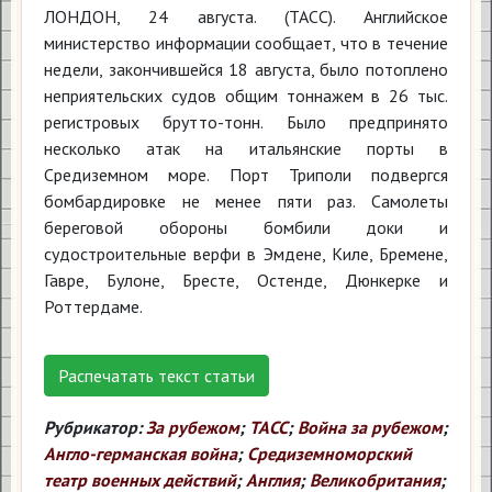
ЛОНДОН, 24 августа. (ТАСС). Английское
министерство информации сообщает, что в течение
недели, закончившейся 18 августа, было потоплено
неприятельских судов общим тоннажем в 26 тыс.
регистровых брутто-тонн. Было предпринято
несколько атак на итальянские порты в
Средиземном море. Порт Триполи подвергся
бомбардировке не менее пяти раз. Самолеты
береговой обороны бомбили доки и
судостроительные верфи в Эмдене, Киле, Бремене,
Гавре, Булоне, Бресте, Остенде, Дюнкерке и
Роттердаме.
Распечатать текст статьи
Рубрикатор:
За рубежом
;
ТАСС
;
Война за рубежом
;
Англо-германская война
;
Средиземноморский
театр военных действий
;
Англия
;
Великобритания
;