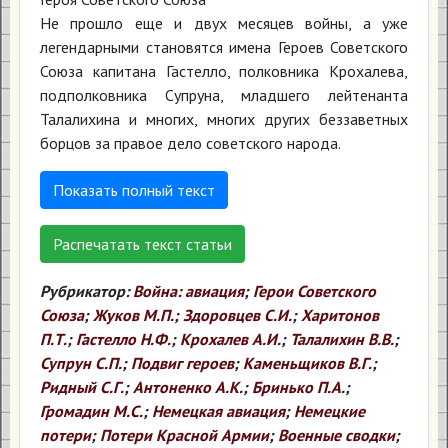
Не прошло еще и двух месяцев войны, а уже
легендарными становятся имена Героев Советского
Союза капитана Гастелло, полковника Крохалева,
подполковника Супруна, младшего лейтенанта
Талалихина и многих, многих других беззаветных
борцов за правое дело советского народа.
Показать полный текст
Распечатать текст статьи
Рубрикатор:
Война: авиация
;
Герои Советского
Союза
;
Жуков М.П.
;
Здоровцев С.И.
;
Харитонов
П.Т.
;
Гастелло Н.Ф.
;
Крохалев А.И.
;
Талалихин В.В.
;
Супрун С.П.
;
Подвиг героев
;
Каменьщиков В.Г.
;
Ридный С.Г.
;
Антоненко А.К.
;
Бринько П.А.
;
Громадин М.С.
;
Немецкая авиация
;
Немецкие
потери
;
Потери Красной Армии
;
Военные сводки
;