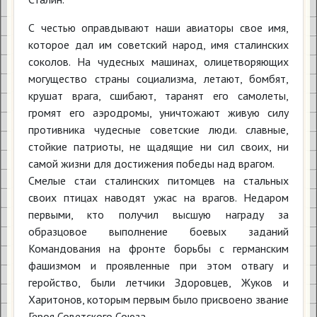
С честью оправдывают наши авиаторы свое имя,
которое дал им советский народ, имя сталинских
соколов. На чудесных машинах, олицетворяющих
могущество страны социализма, летают, бомбят,
крушат врага, сшибают, таранят его самолеты,
громят его аэродромы, уничтожают живую силу
противника чудесные советские люди. славные,
стойкие патриоты, не щадящие ни сил своих, ни
самой жизни для достижения победы над врагом.
Смелые стаи сталинских питомцев на стальных
своих птицах наводят ужас на врагов. Недаром
первыми, кто получил высшую награду за
образцовое выполнение боевых заданий
Командования на фронте борьбы с германским
фашизмом и проявленные при этом отвагу и
геройство, были летчики Здоровцев, Жуков и
Харитонов, которым первым было присвоено звание
Героя Советского Союза