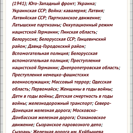
(1941)
;
Юго-Западный фронт
;
Украина
;
Украинская ССР
;
Война: кавалерия
;
Латвия
;
Латвийская ССР
;
Партизанское движение
;
Латышские партизаны
;
Оккупационный режим
нацистской Германии
;
Пинская область
;
Белоруссия
;
Белорусская ССР
;
Ганцевичский
район
;
Давид-Городокский район
;
Вспомогательная полиция
;
Белорусская
вспомогательная полиция
;
Преступления
нацистской Германии
;
Днепропетровская область
;
Преступления немецко-фашистских
военнослужащих
;
Массовый террор
;
Одесская
область
;
Первомайск
;
Женщины в годы войны
;
Дети в годы войны
;
Детская смертность в годы
войны
;
железнодорожный транспорт
;
Северо-
Донецкая железная дорога
;
Московско-
Донбасская железная дорога
;
Стахановское
движение
;
Сызранское паровозного депо
;
Сызрань
;
Железная дорога им. Куйбышева