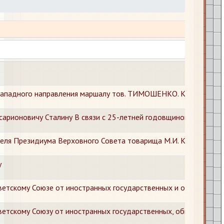
Названи
ападного направления маршалу тов. ТИМОШЕНКО. Командующе
ссарионовичу Сталину В связи с 25-летней годовщиной Октябрь
еля Президиума Верховного Совета товарища М.И. Калинина
у
ветскому Союзе от иностранных государственных и общественны
етскому Союзу от иностранных государственных, общественных