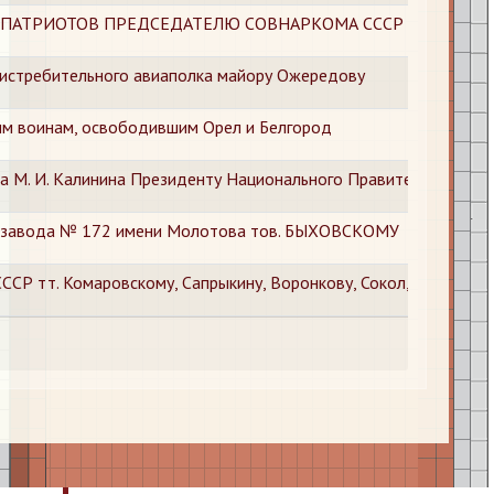
 ПАТРИОТОВ ПРЕДСЕДАТЕЛЮ СОВНАРКОМА СССР т. СТАЛИН
 истребительного авиаполка майору Ожередову
ым воинам, освободившим Орел и Белгород
а М. И. Калинина Президенту Национального Правительства Ки
о завода № 172 имени Молотова тов. БЫХОВСКОМУ
СР тт. Комаровскому, Сапрыкину, Воронкову, Сокол, Кащенко