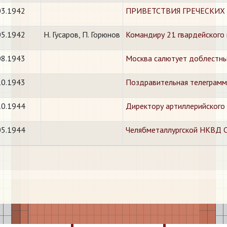
03.1942
ПРИВЕТСТВИЯ ГРЕЧЕСКИХ
05.1942
Н. Гусаров, П. Горюнов
Командиру 21 гвардейского
08.1943
​Москва салютует доблестн
10.1943
​Поздравительная телеграмм
10.1944
Директору артиллерийског
05.1944
Челябметаллургской НКВД СС