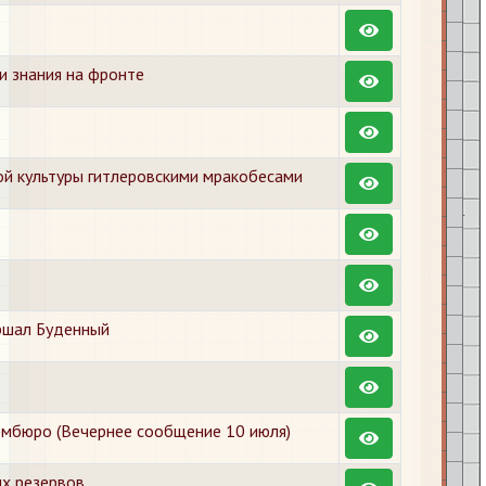
и знания на фронте
й культуры гитлеровскими мракобесами
ршал Буденный
рмбюро (Вечернее сообщение 10 июля)
х резервов