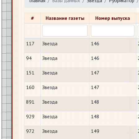
Главная
Базы данных
Звезда
Рубрикатор
#
Название газеты
Номер выпуска
117
Звезда
146
94
Звезда
146
151
Звезда
147
160
Звезда
147
891
Звезда
148
929
Звезда
148
972
Звезда
149