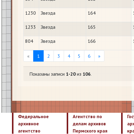
1230
Звезда
164
1233
Звезда
165
804
Звезда
166
Previous
Next
«
1
2
3
4
5
6
»
Показаны записи
1-20
из
106
.
Федеральное
Агентство по
Го
архивное
делам архивов
ар
агентство
Пермского края
кр