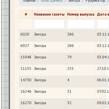
Главная
Базы данных
Звезда
Рубрикатор
#
Название газеты
Номер выпуска
Дата 
6020
Звезда
286
03.12.
6027
Звезда
286
03.12.
15048
Звезда
79
03.04.
11155
Звезда
255
27.10.
14730
Звезда
4
06.01.
16246
Звезда
31
07.02.
16270
Звезда
32
09.02.