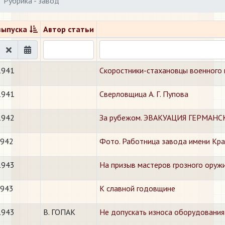
Рубрика - завод
выпуска
Автор статьи
1941
Скоростники-стахановцы военного
1941
Сверловщица А. Г. Пупова
1942
За рубежом. ЭВАКУАЦИЯ ГЕРМА
1942
Фото. Работница завода имени Крас
1943
На призыв мастеров грозного оруж
1943
К славной годовщине
1943
В. ГОПАК
Не допускать износа оборудовани