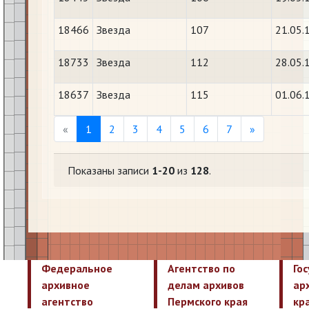
18466
Звезда
107
21.05.
18733
Звезда
112
28.05.
18637
Звезда
115
01.06.
Previous
Next
«
1
2
3
4
5
6
7
»
Показаны записи
1-20
из
128
.
Федеральное
Агентство по
Го
архивное
делам архивов
ар
агентство
Пермского края
кр