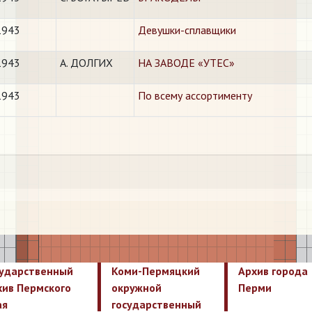
1943
​Девушки-сплавщики
1943
А. ДОЛГИХ
​НА ЗАВОДЕ «УТЕС»
1943
​По всему ассортименту
сударственный
Коми-Пермяцкий
Архив города
хив Пермского
окружной
Перми
ая
государственный