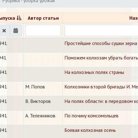
Рубрика - уборка урожая
ыпуска
Автор статьи
Наз
941
Простейшие способы сушки зерна
941
Поможем колхозам убрать богат
941
На колхозных полях страны
941
М. Попов
Колхозники второй бригады И. Ме
941
В. Викторов
На полях области: в передовом к
941
А. Тележников
По почину комсомольцев
941
Боевая колхозная осень