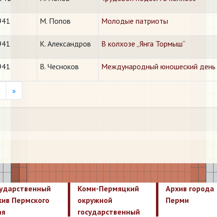
941
М. Попов
Молодые патриоты
941
К. Александров
В колхозе „Янга Тормыш“
941
В. Чесноков
Международный юношеский день
Next
»
сударственный
Коми-Пермяцкий
Архив города
хив Пермского
окружной
Перми
ая
государственный