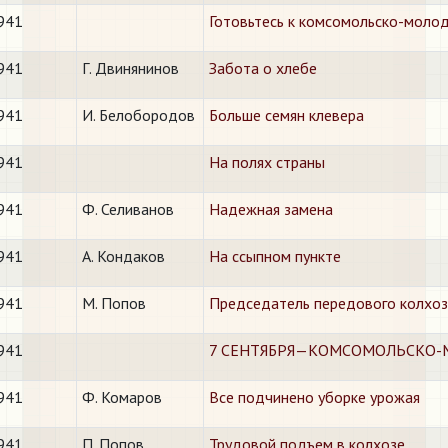
941
Готовьтесь к комсомольско-моло
941
Г. Двинянинов
Забота о хлебе
941
И. Белобородов
Больше семян клевера
941
На полях страны
941
Ф. Селиванов
Надежная замена
941
А. Кондаков
На ссыпном пункте
941
М. Попов
Председатель передового колхоз
941
7 СЕНТЯБРЯ—КОМСОМОЛЬСКО
941
Ф. Комаров
Все подчинено уборке урожая
941
П. Попов
Трудовой подъем в колхозе