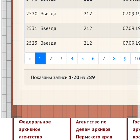
2520
Звезда
212
07.09.1
2531
Звезда
212
07.09.1
2523
Звезда
212
07.09.1
Previous
«
1
2
3
4
5
6
7
8
9
10
Показаны записи
1-20
из
289
.
Федеральное
Агентство по
Го
архивное
делам архивов
ар
агентство
Пермского края
кр