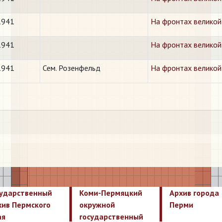
1941
На фронтах великой
1941
На фронтах великой
1941
Сем. Розенфельд
На фронтах великой
сударственный
Коми-Пермяцкий
Архив города
хив Пермского
окружной
Перми
ая
государственный