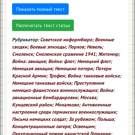
Показать полный текст
Распечатать текст статьи
Рубрикатор:
Советское информбюро
;
Военные
сводки
;
Боевые эпизоды
;
Порхов
;
Невель
;
Смоленск
;
Смоленское сражение 1941
;
Житомир
;
Война: авиация
;
Война: флот
;
Немецкий флот
;
Немецкая авиация
;
Немецкие потери
;
Потери
Красной Армии
;
Трофеи
;
Война: танковые войска
;
Немецкие танковые войска
;
Преступления
немецко-фашистских военнослужащих
;
Война:
авиационные бомбардировки
;
Москва
;
Кунцевский район
;
Михалково
;
Антивоенные
настроения среди германских военнослужащих
;
Письма немецких солдат
;
За рубежом
;
Польша
;
Концентрационные лагеря
;
Освенцим
;
Оккупационный режим нацистской Германии
;