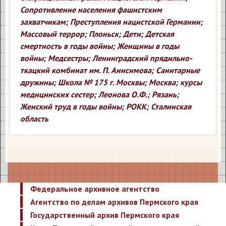
Сопротивление населения фашистским
захватчикам
;
Преступления нацистской Германии
;
Массовый террор
;
Плоньск
;
Дети
;
Детская
смертность в годы войны
;
Женщины в годы
войны
;
Медсестры
;
Ленинградский прядильно-
ткацкий комбинат им. П. Анисимова
;
Санитарные
дружины
;
Школа № 175 г. Москвы
;
Москва
;
курсы
медицинских сестер
;
Леонова О.Ф.
;
Рязань
;
Женский труд в годы войны
;
РОКК
;
Сталинская
область
Федеральное архивное агентство
Агентство по делам архивов Пермского края
Государственный архив Пермского края