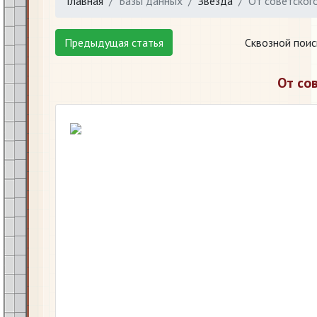
Главная
Базы данных
Звезда
От советског
Предыдущая статья
Сквозной поис
От со