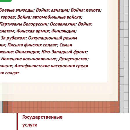
Боевые эпизоды
;
Война: авиация
;
Война: пехота
;
 героев
;
Война: автомобильные войска
;
Партизаны Белоруссии
;
Осоавиахим
;
Война:
молетам
;
Финская армия
;
Финляндия
;
;
За рубежом
;
Оккупационный режим
ии
;
Письма финских солдат
;
Семьи
жение: Финляндия
;
Юго-Западный фронт
;
;
Немецкие военнопленные
;
Дезертирство
;
жащих
;
Антифашистские настроения среди
х солдат
Государственные
услуги