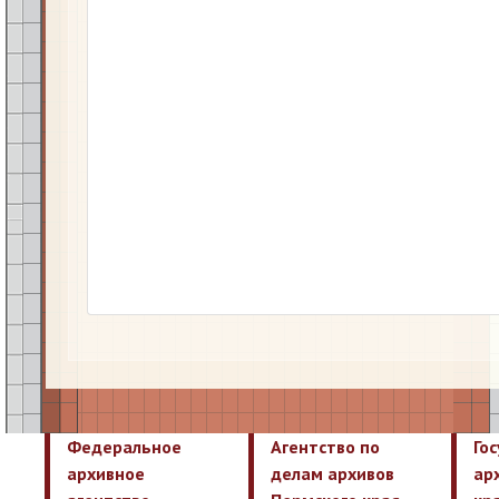
Федеральное
Агентство по
Го
архивное
делам архивов
ар