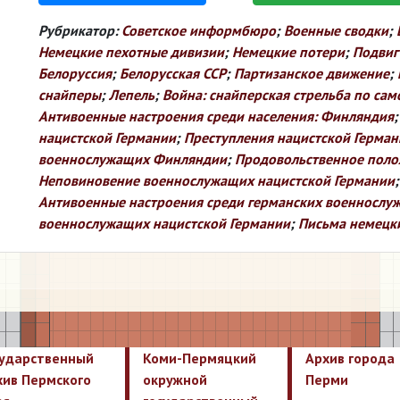
Рубрикатор:
Советское информбюро
;
Военные сводки
;
Немецкие пехотные дивизии
;
Немецкие потери
;
Подвиг
Белоруссия
;
Белорусская ССР
;
Партизанское движение
;
снайперы
;
Лепель
;
Война: снайперская стрельба по са
Антивоенные настроения среди населения: Финляндия
нацистской Германии
;
Преступления нацистской Герман
военнослужащих Финляндии
;
Продовольственное поло
Неповиновение военнослужащих нацистской Германии
Антивоенные настроения среди германских военнослу
военнослужащих нацистской Германии
;
Письма немецки
сударственный
Коми-Пермяцкий
Архив города
хив Пермского
окружной
Перми