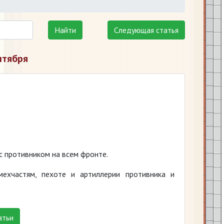
Найти
Следующая статья
нтября
с противником на всем фронте.
ехчастям, пехоте и артиллерии противника и
атьи