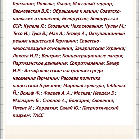
Германии
;
Польша
;
Львов
;
Массовый террор
;
Василевская В.Л.
;
Обращения к нации
;
Советско-
польские отношения
;
Белоруссия
;
Белорусская
ССР
;
Купала Я.
;
Словакия
;
Чехословакия
;
Чулен М.
;
Тисо Й.
;
Тука В.
;
Мах А.
;
Гитлер А.
;
Оккупационный
режим нацистской Германии
;
Советско-
чехословацкие отношения
;
Закарпатская Украина
;
Локота И.П.
;
Венгрия
;
Концентрационные лагеря
;
Партизанское движение
;
Сопротивление
;
Бехер
И.Р.
;
Антифашистские настроения среди
населения Германии
;
Расовая политика
нацистской Германии
;
Мировая культура
;
Геббельс
Й.
;
Вольф Ф.
;
Фадеев А. А.
;
Москва
;
Неедлы З.
;
Масларич Б.
;
Стоянов А.
;
Болгария
;
Словения
;
Регент И.
;
Хорватия
;
Салай Ю.
;
Патриотический
подъем
;
ТАСС