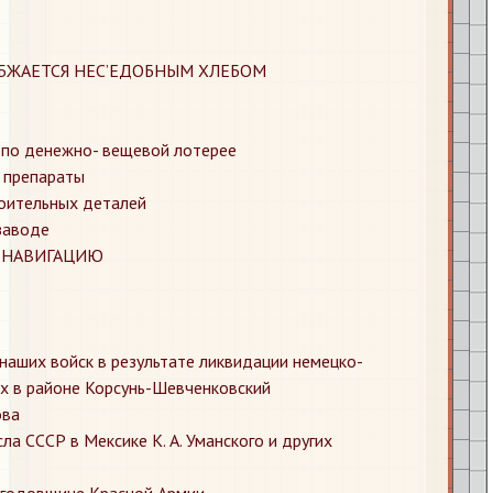
АБЖАЕТСЯ НЕС’ЕДОБНЫМ ХЛЕБОМ
 по денежно- вещевой лотерее
е препараты
роительных деталей
 заводе
 НАВИГАЦИЮ
 наших войск в результате ликвидации немецко-
х в районе Корсунь-Шевченковский
ова
ла СССР в Мексике К. А. Уманского и других
й годовщине Красной Армии