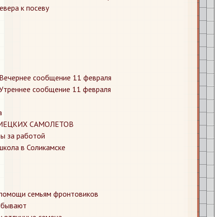
евера к посеву
Вечернее сообщение 11 февраля
Утреннее сообщение 11 февраля
а
МЕЦКИХ САМОЛЕТОВ
ры за работой
школа в Соликамске
 помощи семьям фронтовиков
ибывают
у отличные семена