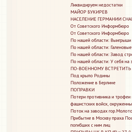
​Ликвидируем недостатки
​МАЙОР БУКИРЕВ
​НАСЕЛЕНИЕ ГЕРМАНИИ СН
​От Советского Информбюро
​От Советского Информбюро
​По нашей области: Выигрыши
​По нашей области: Галеновы
​По нашей области: Завод ст
​По нашей области: У себя на
​ПО-ВОЕННОМУ ВСТРЕТИТЬ
​Под крыло Родины
​Положение в Берлине
​ПОПРАВКИ
​Потери противника и трофеи
фашистских войск, окруженны
​Поток на заводах гор.Молот
​Прибытие в Москву праха Пос
погибших с ним лиц
​ПРИЗЫВЫ ЦК В КП (б) к 27-