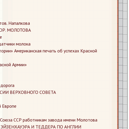
тов. Напалкова
ОР. МОЛОТОВА
е
сдатчики молока
тории» Американская печать об успехах Красной
расной Армии»
 дорога
ЕССИИ ВЕРХОВНОГО СОВЕТА
й Европе
й Союза ССР работникам завода имени Молотова
 ЭЙЗЕНХАУЭРА И ТЕДДЕРА ПО АНГЛИИ