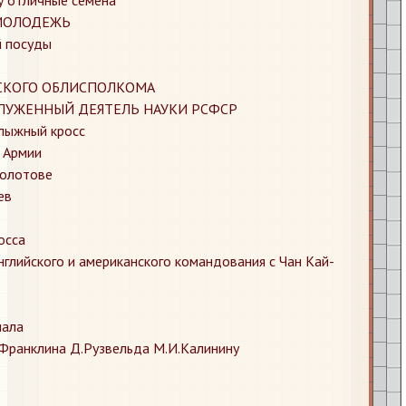
 МОЛОДЕЖЬ
й посуды
СКОГО ОБЛИСПОЛКОМА
АСЛУЖЕННЫЙ ДЕЯТЕЛЬ НАУКИ РСФСР
лыжный кросс
 Армии
Молотове
ев
осса
глийского и американского командования с Чан Кай-
нала
Франклина Д.Рузвельда М.И.Калинину