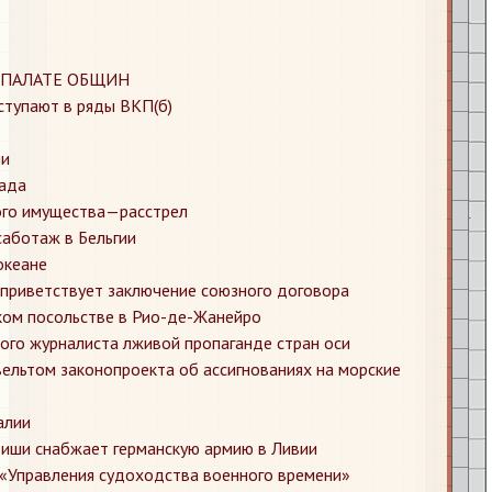
 ПАЛАТЕ ОБЩИН
ступают в ряды ВКП(б)
ии
рада
ого имущества—расстрел
саботаж в Бельгии
океане
 приветствует заключение союзного договора
ком посольстве в Рио-де-Жанейро
ого журналиста лживой пропаганде стран оси
ельтом законопроекта об ассигнованиях на морские
алии
Виши снабжает германскую армию в Ливии
 «Управления судоходства военного времени»